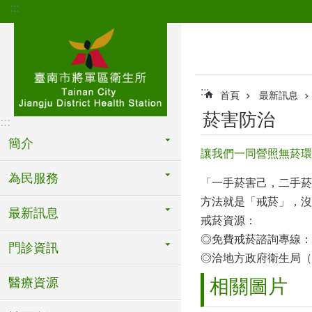
:::
跳到主要內容區塊
:::
首頁
最新訊息
菸害防治
:::
簡介
讓我們一同營照無菸環
為民服務
「一手菸害己，二手菸
方法就是「戒菸」，沒
最新訊息
戒菸資源：
◎免費戒菸諮詢專線：0800-
門診資訊
◎洽地方政府衛生局（
醫療資源
相關圖片